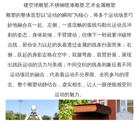
镂空球雕塑,不锈钢喷漆雕塑,艺术金属雕塑
雕塑的整体造型以“运动的瞬间”为核心，将多个运动场景巧
妙地融合在一起。左侧，一道流畅的弧线勾勒出运动员冲
刺的姿态，身体前倾，手臂摆动，仿佛下一秒就要冲破终
点线，那份全力以赴的执着透过金属的线条扑面而来；右
侧，跃起的身影定格在空中，双腿弯曲，双臂舒展，展现
出跳跃运动的活力与美感；中间交织的线条则象征着不同
运动项目的融合，代表着运动不分界限、全民参与的理
念。整个雕塑动静结合，虚实相生，让人一眼便能感受到
运动的魅力。